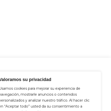
tacto
Valoramos su privacidad
 Miguel Hernández 12, 46717 - La
nt d’En Carròs (Valencia)
Usamos cookies para mejorar su experiencia de
2 833 821
navegación, mostrarle anuncios o contenidos
4 712 329
personalizados y analizar nuestro tráfico. Al hacer clic
fo@aquasat.es
en “Aceptar todo” usted da su consentimiento a