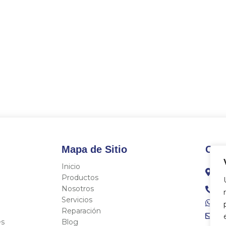
Mapa de Sitio
Con
Inicio
C/
Fo
Productos
Nosotros
96
Servicios
68
Reparación
in
es
Blog