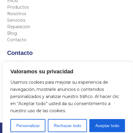
Inicio
Productos
Nosotros
Servicios
Reparación
Blog
Contacto
Contacto
C/ Miguel Hernández 12, 46717 - La Font d’En Carròs
(Valencia)
Valoramos su privacidad
962 833 821
Usamos cookies para mejorar su experiencia de
684 712 329
navegación, mostrarle anuncios o contenidos
info@aquasat.es
personalizados y analizar nuestro tráfico. Al hacer clic
en “Aceptar todo” usted da su consentimiento a
nuestro uso de las cookies.
Personalizar
Rechazar todo
Aceptar todo
© 2023
Aquasat