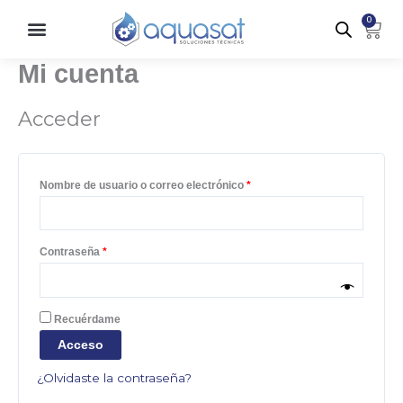
Ir
Obligatorio
Obligatorio
Obligatorio
Obligatorio
0
Carr
al
contenido
Mi cuenta
Acceder
Nombre de usuario o correo electrónico
*
Contraseña
*
Recuérdame
Acceso
¿Olvidaste la contraseña?