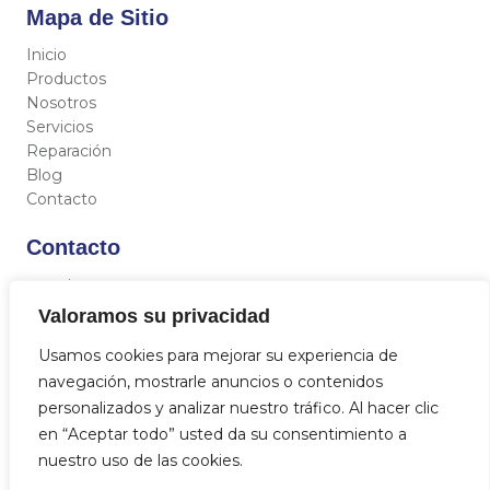
Mapa de Sitio
Inicio
Productos
Nosotros
Servicios
Reparación
Blog
Contacto
Contacto
C/ Miguel Hernández 12, 46717 - La Font d’En Carròs
(Valencia)
Valoramos su privacidad
962 833 821
Usamos cookies para mejorar su experiencia de
684 712 329
navegación, mostrarle anuncios o contenidos
info@aquasat.es
personalizados y analizar nuestro tráfico. Al hacer clic
en “Aceptar todo” usted da su consentimiento a
nuestro uso de las cookies.