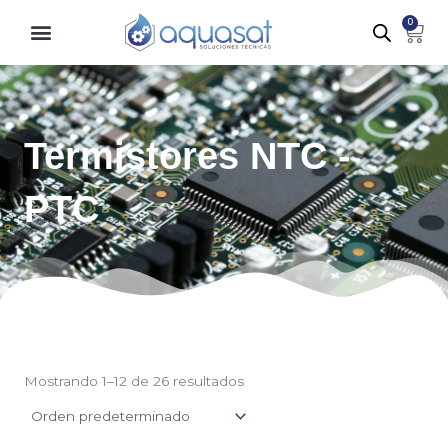
Ir
0
Carr
al
contenido
Termistores NTC -
PTC
Mostrando 1–12 de 26 resultados