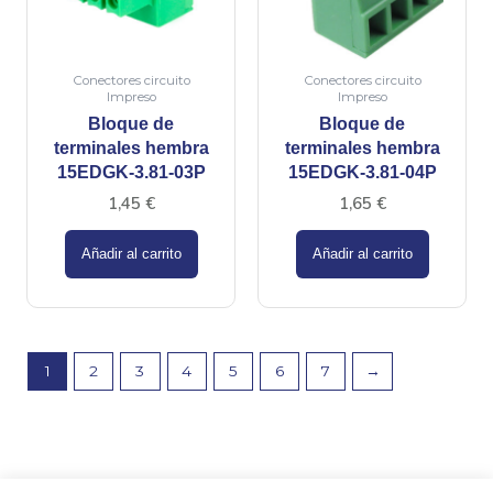
Conectores circuito
Conectores circuito
Impreso
Impreso
Bloque de
Bloque de
terminales hembra
terminales hembra
15EDGK-3.81-03P
15EDGK-3.81-04P
1,45
€
1,65
€
Añadir al carrito
Añadir al carrito
1
2
3
4
5
6
7
→