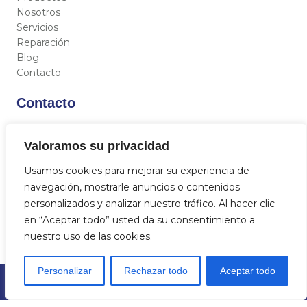
Nosotros
Servicios
Reparación
Blog
Contacto
Contacto
C/ Miguel Hernández 12, 46717 - La Font d’En Carròs
(Valencia)
Valoramos su privacidad
962 833 821
Usamos cookies para mejorar su experiencia de
684 712 329
navegación, mostrarle anuncios o contenidos
info@aquasat.es
personalizados y analizar nuestro tráfico. Al hacer clic
en “Aceptar todo” usted da su consentimiento a
nuestro uso de las cookies.
Personalizar
Rechazar todo
Aceptar todo
© 2023
Aquasat