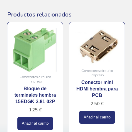
Productos relacionados
Conectores circuito
Impreso
Conectores circuito
Impreso
Conector mini
Bloque de
HDMI hembra para
terminales hembra
PCB
15EDGK-3.81-02P
2,50
€
1,25
€
Añadir al carrito
Añadir al carrito