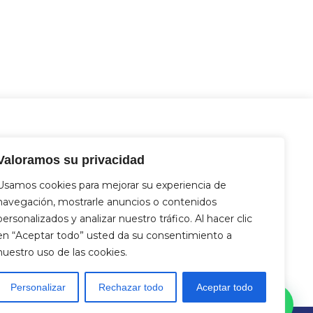
tacto
Valoramos su privacidad
 Miguel Hernández 12, 46717 - La
nt d’En Carròs (Valencia)
Usamos cookies para mejorar su experiencia de
2 833 821
navegación, mostrarle anuncios o contenidos
4 712 329
personalizados y analizar nuestro tráfico. Al hacer clic
fo@aquasat.es
en “Aceptar todo” usted da su consentimiento a
nuestro uso de las cookies.
Personalizar
Rechazar todo
Aceptar todo