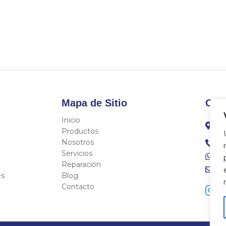
Mapa de Sitio
Con
Inicio
C/
Fo
Productos
Nosotros
96
Servicios
68
Reparación
in
es
Blog
Contacto