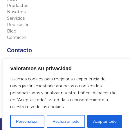
Productos
Nosotros
Servicios
Reparación
Blog
Contacto
Contacto
C/ Miguel Hernández 12, 46717 - La Font d’En Carròs
(Valencia)
Valoramos su privacidad
962 833 821
Usamos cookies para mejorar su experiencia de
684 712 329
navegación, mostrarle anuncios o contenidos
info@aquasat.es
personalizados y analizar nuestro tráfico. Al hacer clic
en “Aceptar todo” usted da su consentimiento a
nuestro uso de las cookies.
Personalizar
Rechazar todo
Aceptar todo
© 2023
Aquasat