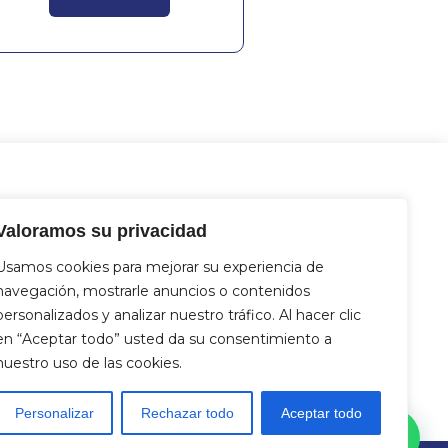
tacto
Valoramos su privacidad
 Miguel Hernández 12, 46717 - La
nt d’En Carròs (Valencia)
Usamos cookies para mejorar su experiencia de
2 833 821
navegación, mostrarle anuncios o contenidos
4 712 329
personalizados y analizar nuestro tráfico. Al hacer clic
fo@aquasat.es
en “Aceptar todo” usted da su consentimiento a
nuestro uso de las cookies.
Personalizar
Rechazar todo
Aceptar todo