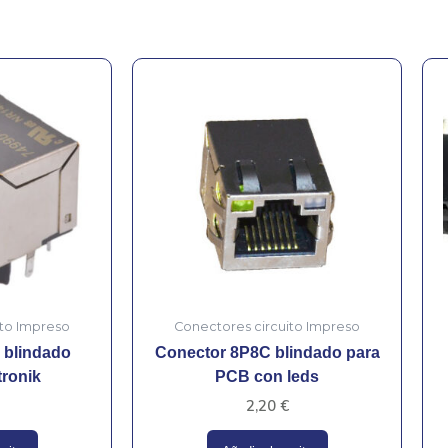
ito Impreso
Conectores circuito Impreso
 blindado
Conector 8P8C blindado para
tronik
PCB con leds
2,20
€