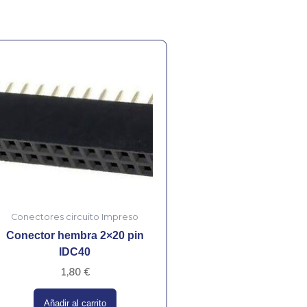
Conectores circuito Impreso
Conector hembra 2×20 pin
IDC40
1,80
€
Añadir al carrito