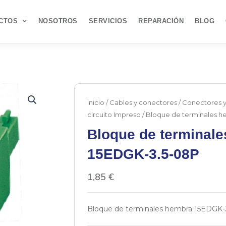
CTOS
NOSOTROS
SERVICIOS
REPARACIÓN
BLOG
Inicio
/
Cables y conectores
/
Conectores 
circuito Impreso
/ Bloque de terminales 
Bloque de terminal
15EDGK-3.5-08P
1,85
€
Bloque de terminales hembra 15EDGK-3