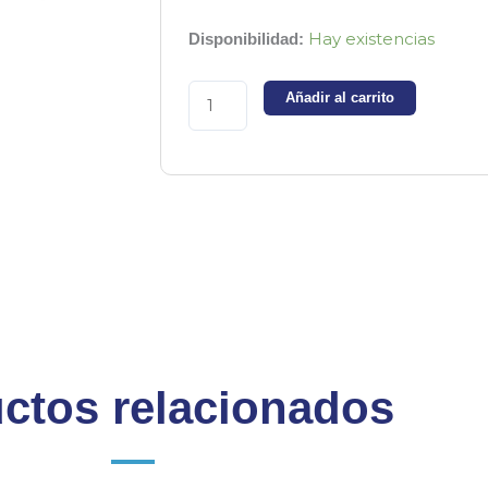
Bloque
Hay existencias
Disponibilidad:
de
terminales
Añadir al carrito
hembra
15EDGK-
3.5-
08P
cantidad
ctos relacionados