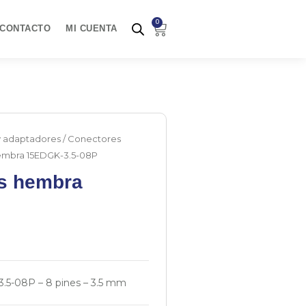
0
Carrito
CONTACTO
MI CUENTA
y adaptadores
/
Conectores
hembra 15EDGK-3.5-08P
es hembra
.5-08P – 8 pines – 3.5 mm