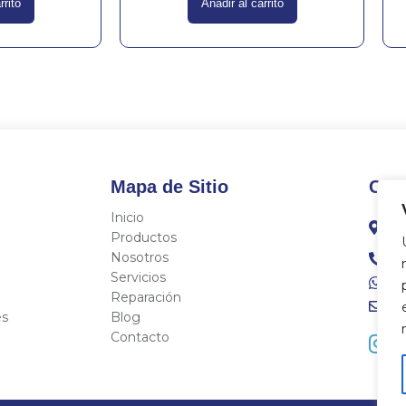
rrito
Añadir al carrito
Mapa de Sitio
Con
Inicio
C/
Fo
Productos
Nosotros
96
Servicios
68
Reparación
in
es
Blog
Contacto