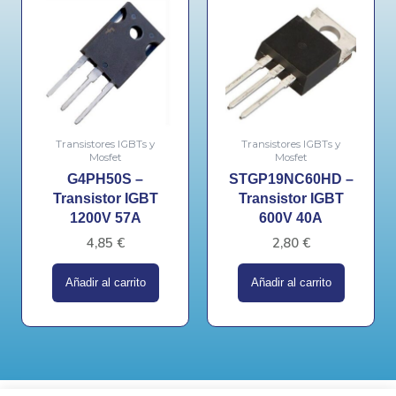
Transistores IGBTs y
Transistores IGBTs y
Mosfet
Mosfet
G4PH50S –
STGP19NC60HD –
Transistor IGBT
Transistor IGBT
1200V 57A
600V 40A
4,85
€
2,80
€
Añadir al carrito
Añadir al carrito