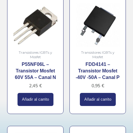
Transistores IGBTs y
Transistores IGBTs y
Mosfet
Mosfet
P55NF06L –
FDD4141 –
Transistor Mosfet
Transistor Mosfet
60V 55A – Canal N
-40V -50A – Canal P
2,45
€
0,95
€
Añadir al carrito
Añadir al carrito