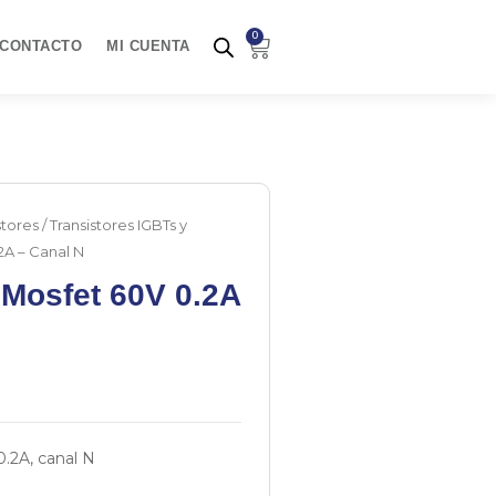
0
Carrito
CONTACTO
MI CUENTA
stores
/
Transistores IGBTs y
2A – Canal N
 Mosfet 60V 0.2A
.2A, canal N