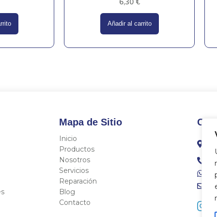
6,30
€
rrito
Añadir al carrito
Mapa de Sitio
Con
Inicio
C/
Fo
Productos
Nosotros
96
Servicios
68
Reparación
in
es
Blog
Contacto