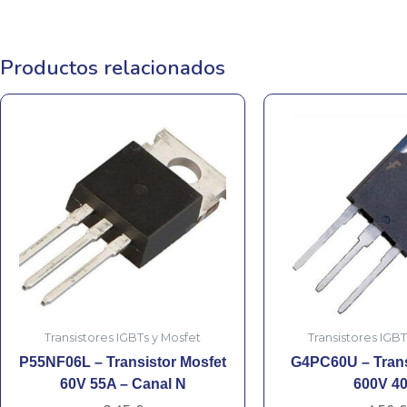
Productos relacionados
Transistores IGBTs y Mosfet
Transistores IGBT
P55NF06L – Transistor Mosfet
G4PC60U – Trans
60V 55A – Canal N
600V 4