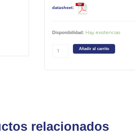
datasheet:
2N7000
Hay existencias
Disponibilidad:
-
Transistor
Añadir al carrito
Mosfet
60V
0.2A
-
Canal
N
cantidad
ctos relacionados