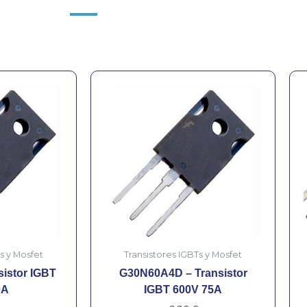
s y Mosfet
Transistores IGBTs y Mosfet
istor IGBT
G30N60A4D – Transistor
0A
IGBT 600V 75A