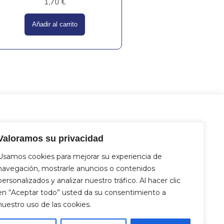
1,70
€
Añadir al carrito
tacto
Valoramos su privacidad
 Miguel Hernández 12, 46717 - La
nt d’En Carròs (Valencia)
Usamos cookies para mejorar su experiencia de
2 833 821
navegación, mostrarle anuncios o contenidos
4 712 329
personalizados y analizar nuestro tráfico. Al hacer clic
fo@aquasat.es
en “Aceptar todo” usted da su consentimiento a
nuestro uso de las cookies.