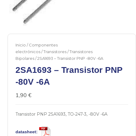
Inicio
/
Componentes
electrónicos
/
Transistores
/
Transistores
Bipolares
/ 2SA1693 – Transistor PNP -80V -6A
2SA1693 – Transistor PNP
-80V -6A
1,90
€
Transistor PNP 2SA1693, TO-247-3, -80V -6A
datasheet: