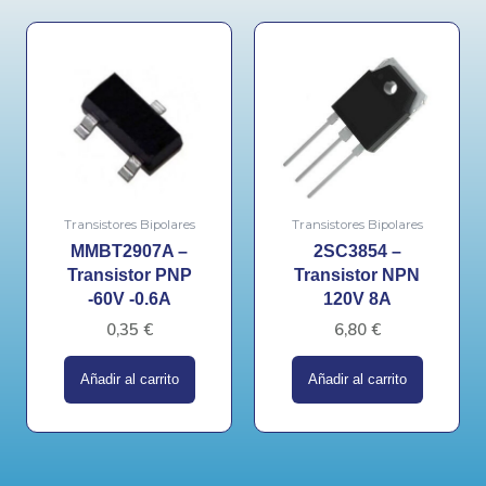
Transistores Bipolares
Transistores Bipolares
MMBT2907A –
2SC3854 –
Transistor PNP
Transistor NPN
-60V -0.6A
120V 8A
0,35
€
6,80
€
Añadir al carrito
Añadir al carrito