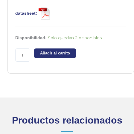
datasheet:
2SD2438
Solo quedan 2 disponibles
Disponibilidad:
-
Transistor
Añadir al carrito
NPN
150V
8A
Darlington
cantidad
Productos relacionados