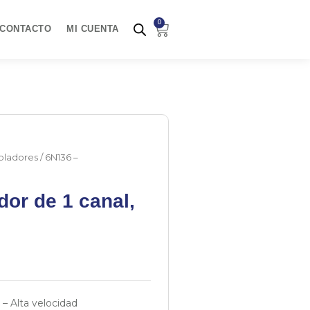
0
Carrito
CONTACTO
MI CUENTA
ladores
/ 6N136 –
or de 1 canal,
– Alta velocidad