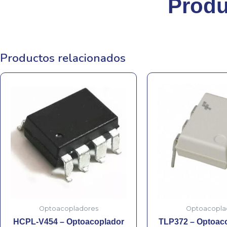
Produ
Productos relacionados
Optoacopladores
Optoacopla
HCPL-V454 – Optoacoplador
TLP372 – Optoaco