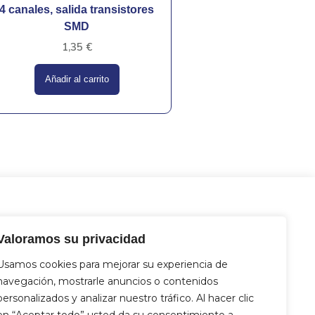
4 canales, salida transistores
SMD
1,35
€
Añadir al carrito
tacto
Valoramos su privacidad
 Miguel Hernández 12, 46717 - La
nt d’En Carròs (Valencia)
Usamos cookies para mejorar su experiencia de
2 833 821
navegación, mostrarle anuncios o contenidos
4 712 329
personalizados y analizar nuestro tráfico. Al hacer clic
fo@aquasat.es