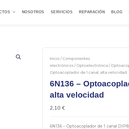
CTOS
NOSOTROS
SERVICIOS
REPARACIÓN
BLOG
Inicio
/
Componentes
electrónicos
/
Optoelectrónica
/
Optoacop
Optoacoplador de 1 canal, alta velocidad
6N136 – Optoacoplad
alta velocidad
2,10
€
6N136 – Optoacoplador de 1 canal DIP8 