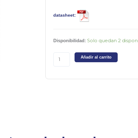
datasheet:
6N136
Solo quedan 2 dispon
Disponibilidad:
-
Optoacoplador
Añadir al carrito
de
1
canal,
alta
velocidad
cantidad