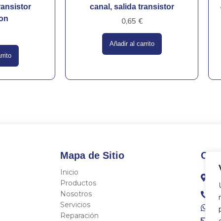
ransistor
canal, salida transistor
ton
0,65
€
Añadir al carrito
rrito
Mapa de Sitio
Con
Inicio
C/
Fo
Productos
Nosotros
96
Servicios
68
Reparación
in