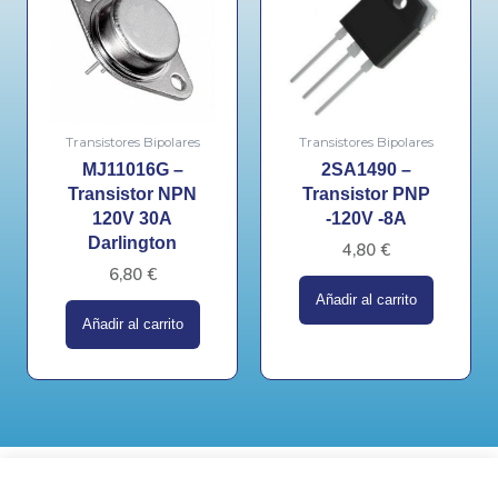
Transistores Bipolares
Transistores Bipolares
MJ11016G –
2SA1490 –
Transistor NPN
Transistor PNP
120V 30A
-120V -8A
Darlington
4,80
€
6,80
€
Añadir al carrito
Añadir al carrito