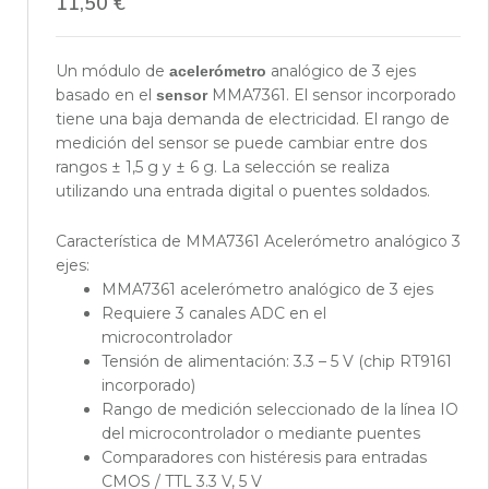
11,50
€
Un módulo de
analógico de 3 ejes
acelerómetro
basado en el
MMA7361. El sensor incorporado
sensor
tiene una baja demanda de electricidad. El rango de
medición del sensor se puede cambiar entre dos
rangos ± 1,5 g y ± 6 g. La selección se realiza
utilizando una entrada digital o puentes soldados.
Característica de MMA7361 Acelerómetro analógico 3
ejes:
MMA7361 acelerómetro analógico de 3 ejes
Requiere 3 canales ADC en el
microcontrolador
Tensión de alimentación: 3.3 – 5 V (chip RT9161
incorporado)
Rango de medición seleccionado de la línea IO
del microcontrolador o mediante puentes
Comparadores con histéresis para entradas
CMOS / TTL 3.3 V, 5 V