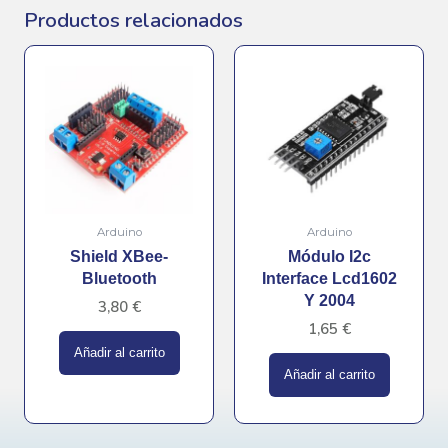
Productos relacionados
Arduino
Arduino
Shield XBee-
Módulo I2c
Bluetooth
Interface Lcd1602
Y 2004
3,80
€
1,65
€
Añadir al carrito
Añadir al carrito