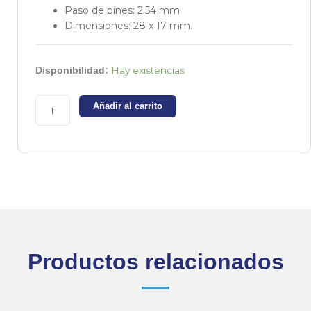
Paso de pines: 2.54 mm
Dimensiones: 28 x 17 mm.
Acelerómetro
Hay existencias
Disponibilidad:
analógico
3
Añadir al carrito
ejes
-
MMA7361
cantidad
Productos relacionados