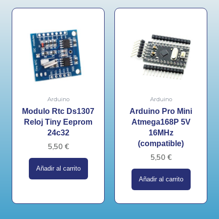
Arduino
Arduino
Modulo Rtc Ds1307
Arduino Pro Mini
Reloj Tiny Eeprom
Atmega168P 5V
24c32
16MHz
(compatible)
5,50
€
5,50
€
Añadir al carrito
Añadir al carrito