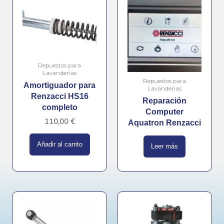
Repuestos para
Lavanderías
Repuestos para
Amortiguador para
Lavanderías
Renzacci HS16
Reparación
completo
Computer
110,00
€
Aquatron Renzacci
Añadir al carrito
Leer más