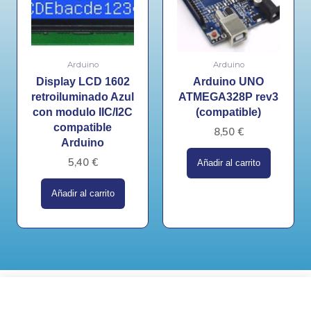
Arduino
Arduino
Display LCD 1602
Arduino UNO
retroiluminado Azul
ATMEGA328P rev3
con modulo IIC/I2C
(compatible)
compatible
8,50
€
Arduino
5,40
€
Añadir al carrito
Añadir al carrito