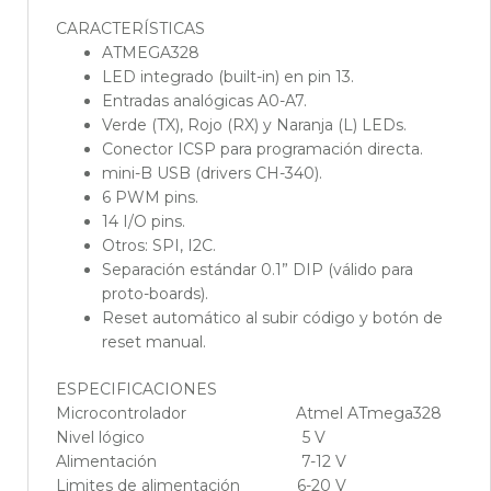
CARACTERÍSTICAS
ATMEGA328
LED integrado (built-in) en pin 13.
Entradas analógicas A0-A7.
Verde (TX), Rojo (RX) y Naranja (L) LEDs.
Conector ICSP para programación directa.
mini-B USB (drivers CH-340).
6 PWM pins.
14 I/O pins.
Otros: SPI, I2C.
Separación estándar 0.1” DIP (válido para
proto-boards).
Reset automático al subir código y botón de
reset manual.
ESPECIFICACIONES
Microcontrolador Atmel ATmega328
Nivel lógico 5 V
Alimentación 7-12 V
Limites de alimentación 6-20 V