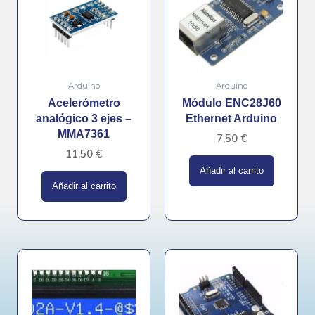
Arduino
Arduino
Acelerómetro
Módulo ENC28J60
analógico 3 ejes –
Ethernet Arduino
MMA7361
7,50
€
11,50
€
Añadir al carrito
Añadir al carrito