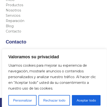
Productos
Nosotros
Servicios
Reparación
Blog
Contacto
Contacto
C/ Miguel Hernández 12, 46717 - La Font d’En Carròs
(Valencia)
Valoramos su privacidad
962 833 821
Usamos cookies para mejorar su experiencia de
684 712 329
navegación, mostrarle anuncios o contenidos
info@aquasat.es
personalizados y analizar nuestro tráfico. Al hacer clic
en “Aceptar todo” usted da su consentimiento a
nuestro uso de las cookies.
Personalizar
Rechazar todo
Aceptar todo
© 2023
Aquasat