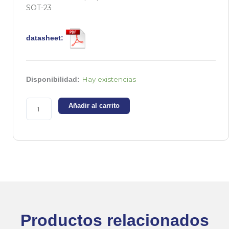
SOT-23
datasheet:
BAS16
Hay existencias
Disponibilidad:
-
Diodo
Añadir al carrito
doble
de
pequeña
señal
-
100V
0.215A
cantidad
Productos relacionados