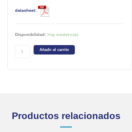
datasheet:
BDX33C
Hay existencias
Disponibilidad:
-
Transistor
Añadir al carrito
NPN
100V
10A
Darlington
cantidad
Productos relacionados