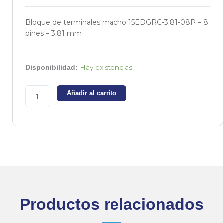
Bloque de terminales macho 15EDGRC-3.81-08P – 8
pines – 3.81 mm
Bloque
Hay existencias
Disponibilidad:
de
terminales
Añadir al carrito
macho
15EDGRC-
3.81-
08P
cantidad
Productos relacionados