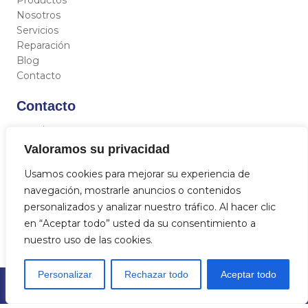
Nosotros
Servicios
Reparación
Blog
Contacto
Contacto
C/ Miguel Hernández 12, 46717 - La Font d’En Carròs
(Valencia)
Valoramos su privacidad
962 833 821
Usamos cookies para mejorar su experiencia de
684 712 329
navegación, mostrarle anuncios o contenidos
info@aquasat.es
personalizados y analizar nuestro tráfico. Al hacer clic
en “Aceptar todo” usted da su consentimiento a
nuestro uso de las cookies.
Personalizar
Rechazar todo
Aceptar todo
© 2023
Aquasat