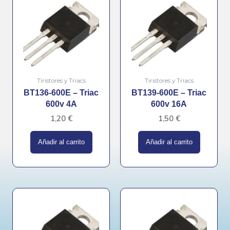
Tiristores y Triacs
Tiristores y Triacs
BT136-600E – Triac
BT139-600E – Triac
600v 4A
600v 16A
1,20
€
1,50
€
Añadir al carrito
Añadir al carrito