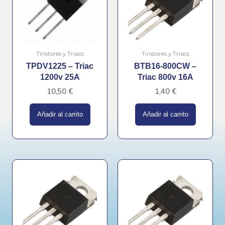
Tiristores y Triacs
Tiristores y Triacs
TPDV1225 – Triac
BTB16-800CW –
1200v 25A
Triac 800v 16A
10,50
€
1,40
€
Añadir al carrito
Añadir al carrito