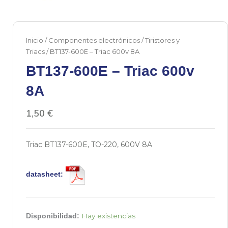
Inicio
/
Componentes electrónicos
/
Tiristores y
Triacs
/ BT137-600E – Triac 600v 8A
BT137-600E – Triac 600v
8A
1,50
€
Triac BT137-600E, TO-220, 600V 8A
datasheet:
BT137-
Hay existencias
Disponibilidad:
600E