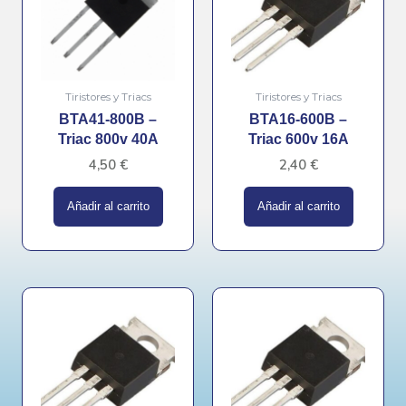
Tiristores y Triacs
Tiristores y Triacs
BTA41-800B –
BTA16-600B –
Triac 800v 40A
Triac 600v 16A
4,50
€
2,40
€
Añadir al carrito
Añadir al carrito