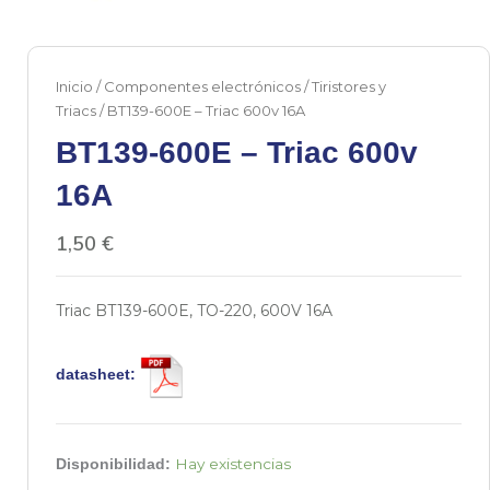
Inicio
/
Componentes electrónicos
/
Tiristores y
Triacs
/ BT139-600E – Triac 600v 16A
BT139-600E – Triac 600v
16A
1,50
€
Triac BT139-600E, TO-220, 600V 16A
datasheet:
BT139-
Hay existencias
Disponibilidad:
600E