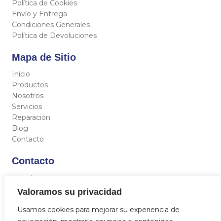
Política de Cookies
Envío y Entrega
Condiciones Generales
Política de Devoluciones
Mapa de Sitio
Inicio
Productos
Nosotros
Servicios
Reparación
Blog
Contacto
Contacto
C/ Miguel Hernández 12, 46717 - La Font d’En Carròs
(Valencia)
Valoramos su privacidad
962 833 821
Usamos cookies para mejorar su experiencia de
684 712 329