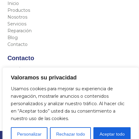
Inicio
Productos
Nosotros
Servicios
Reparación
Blog
Contacto
Contacto
C/ Miguel Hernández 12, 46717 - La Font d’En Carròs
(Valencia)
Valoramos su privacidad
962 833 821
Usamos cookies para mejorar su experiencia de
684 712 329
navegación, mostrarle anuncios o contenidos
info@aquasat.es
personalizados y analizar nuestro tráfico. Al hacer clic
en “Aceptar todo” usted da su consentimiento a
nuestro uso de las cookies.
Personalizar
Rechazar todo
Aceptar todo
© 2023
Aquasat