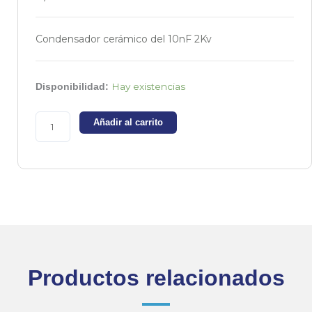
Condensador cerámico del 10nF 2Kv
Condensador
Hay existencias
Disponibilidad:
cerámico
alta
Añadir al carrito
tensión
-
10nF
2Kv
cantidad
Productos relacionados