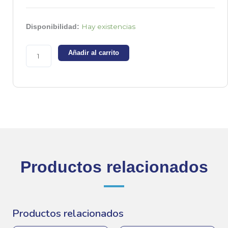
Cristal
Hay existencias
Disponibilidad:
de
cuarzo
Añadir al carrito
12.288
Mhz
perfil
bajo
cantidad
Productos relacionados
Productos relacionados