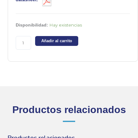
DF02S
Hay existencias
Disponibilidad:
Puente
de
Añadir al carrito
diodos
200v
1A
cantidad
Productos relacionados
Productos relacionados