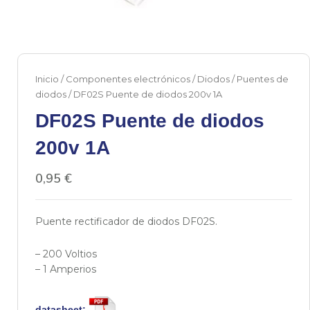
Inicio
/
Componentes electrónicos
/
Diodos
/
Puentes de
diodos
/ DF02S Puente de diodos 200v 1A
DF02S Puente de diodos
200v 1A
0,95
€
Puente rectificador de diodos DF02S.
– 200 Voltios
– 1 Amperios
datasheet: