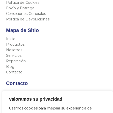
Política de Cookies
Envío y Entrega
Condiciones Generales
Política de Devoluciones
Mapa de Sitio
Inicio
Productos
Nosotros
Servicios
Reparación
Blog
Contacto
Contacto
C/ Miguel Hernández 12, 46717 - La Font d’En Carròs
(Valencia)
Valoramos su privacidad
962 833 821
Usamos cookies para mejorar su experiencia de
684 712 329