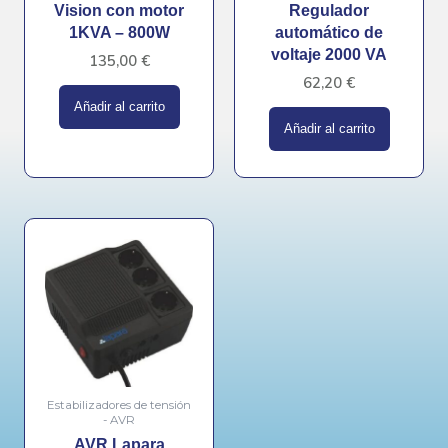
Vision con motor
Regulador
1KVA – 800W
automático de
voltaje 2000 VA
135,00
€
62,20
€
Añadir al carrito
Añadir al carrito
Estabilizadores de tensión
- AVR
AVR Lapara