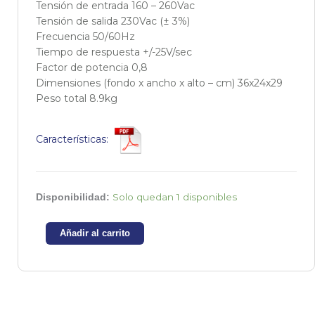
Tensión de entrada 160 – 260Vac
Tensión de salida 230Vac (± 3%)
Frecuencia 50/60Hz
Tiempo de respuesta +/-25V/sec
Factor de potencia 0,8
Dimensiones (fondo x ancho x alto – cm) 36x24x29
Peso total 8.9kg
Características:
Estabilizador
Solo quedan 1 disponibles
Disponibilidad:
Vision
con
Añadir al carrito
motor
2KVA
-
1600W
cantidad