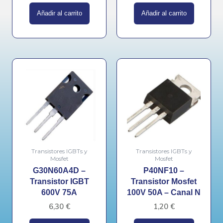
Añadir al carrito
Añadir al carrito
Transistores IGBTs y
Transistores IGBTs y
Mosfet
Mosfet
G30N60A4D –
P40NF10 –
Transistor IGBT
Transistor Mosfet
600V 75A
100V 50A – Canal N
6,30
€
1,20
€