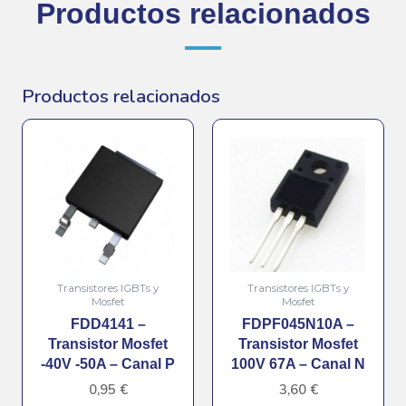
Productos relacionados
Productos relacionados
Transistores IGBTs y
Transistores IGBTs y
Mosfet
Mosfet
FDD4141 –
FDPF045N10A –
Transistor Mosfet
Transistor Mosfet
-40V -50A – Canal P
100V 67A – Canal N
0,95
€
3,60
€