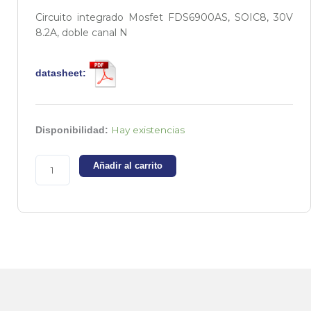
Circuito integrado Mosfet FDS6900AS, SOIC8, 30V
8.2A, doble canal N
datasheet:
FDS6900AS
Hay existencias
Disponibilidad:
-
Circuito
Añadir al carrito
integrado
Mosfet
30V
8.2A
-
Doble
Canal
N
cantidad