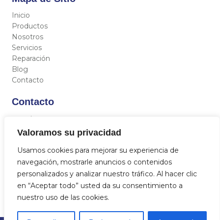
Inicio
Productos
Nosotros
Servicios
Reparación
Blog
Contacto
Contacto
C/ Miguel Hernández 12, 46717 - La Font d’En Carròs
(Valencia)
Valoramos su privacidad
962 833 821
Usamos cookies para mejorar su experiencia de
684 712 329
navegación, mostrarle anuncios o contenidos
info@aquasat.es
personalizados y analizar nuestro tráfico. Al hacer clic
en “Aceptar todo” usted da su consentimiento a
nuestro uso de las cookies.