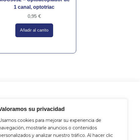
1 canal, optotriac
0,95
€
Añadir al carrito
tacto
Valoramos su privacidad
 Miguel Hernández 12, 46717 - La
nt d’En Carròs (Valencia)
Usamos cookies para mejorar su experiencia de
2 833 821
navegación, mostrarle anuncios o contenidos
4 712 329
personalizados y analizar nuestro tráfico. Al hacer clic