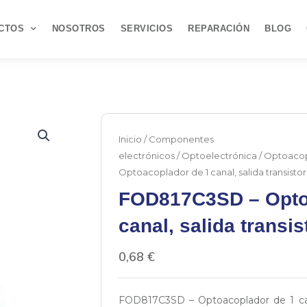
CTOS
NOSOTROS
SERVICIOS
REPARACIÓN
BLOG
Inicio
/
Componentes
electrónicos
/
Optoelectrónica
/
Optoacop
Optoacoplador de 1 canal, salida transistor
FOD817C3SD – Opto
canal, salida transis
0,68
€
FOD817C3SD – Optoacoplador de 1 can