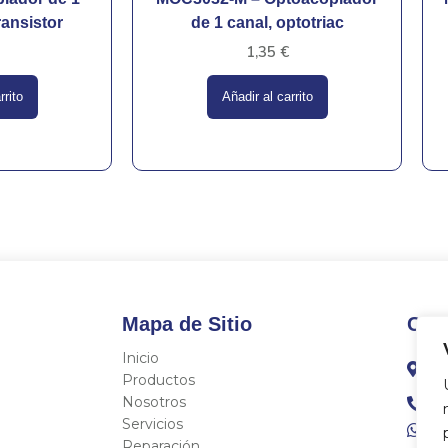
ransistor
de 1 canal, optotriac
1,35
€
rrito
Añadir al carrito
Mapa de Sitio
Con
Inicio
C/
Fo
Productos
Nosotros
96
Servicios
68
Reparación