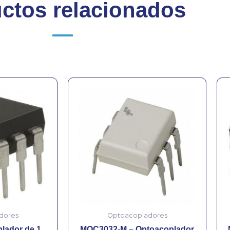
ctos relacionados
dores
Optoacopladores
lador de 1
MOC3032-M – Optoacoplador