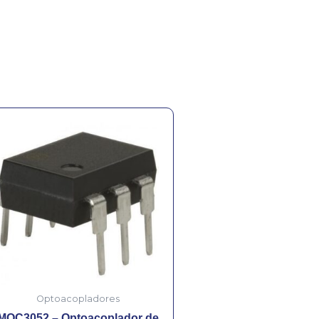
Optoacopladores
MOC3052 – Optoacoplador de