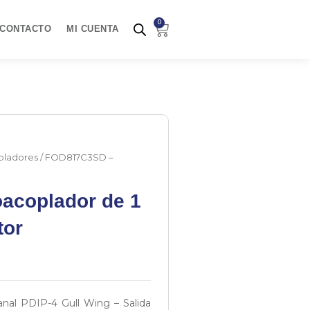
0
Carrito
CONTACTO
MI CUENTA
ladores
/ FOD817C3SD –
acoplador de 1
tor
al PDIP-4 Gull Wing – Salida