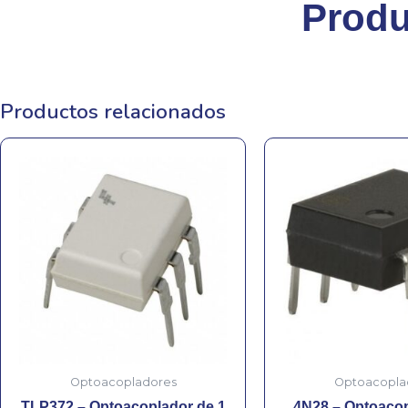
Produ
Productos relacionados
Optoacopladores
Optoacopla
TLP372 – Optoacoplador de 1
4N28 – Optoacop