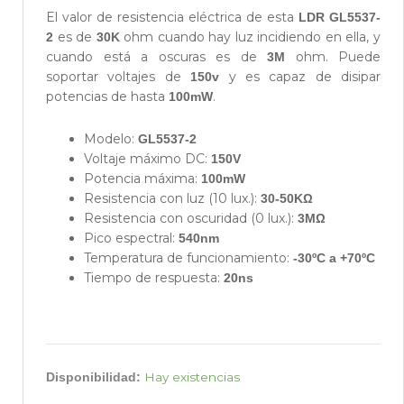
El valor de resistencia eléctrica de esta
LDR GL5537-
es de
ohm cuando hay luz incidiendo en ella, y
2
30K
cuando está a oscuras es de
ohm. Puede
3M
soportar voltajes de
y es capaz de disipar
150v
potencias de hasta
.
100mW
Modelo:
GL5537-2
Voltaje máximo DC:
150V
Potencia máxima:
100mW
Resistencia con luz (10 lux.):
30-50KΩ
Resistencia con oscuridad (0 lux.):
3MΩ
Pico espectral:
540nm
Temperatura de funcionamiento:
-30ºC a +70ºC
Tiempo de respuesta:
20ns
Fotorresistencia
Hay existencias
Disponibilidad:
LDR