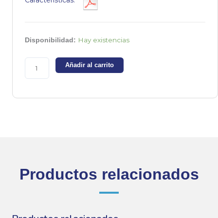
Características:
Fuente
Hay existencias
Disponibilidad:
de
alimentación
Añadir al carrito
12v
6A
cantidad
Productos relacionados