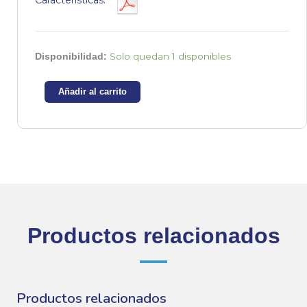
Características:
Fuente
Solo quedan 1 disponibles
Disponibilidad:
de
alimentación
Añadir al carrito
24v
2.5A
cantidad
Productos relacionados
Productos relacionados