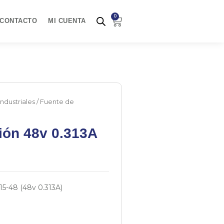
0
Carrito
CONTACTO
MI CUENTA
ndustriales
/ Fuente de
ión 48v 0.313A
5-48 (48v 0.313A)