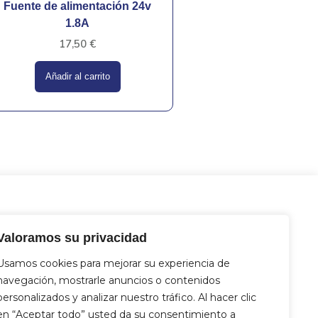
Fuente de alimentación 24v
1.8A
17,50
€
Añadir al carrito
tacto
Valoramos su privacidad
 Miguel Hernández 12, 46717 - La
nt d’En Carròs (Valencia)
Usamos cookies para mejorar su experiencia de
2 833 821
navegación, mostrarle anuncios o contenidos
4 712 329
personalizados y analizar nuestro tráfico. Al hacer clic
fo@aquasat.es
en “Aceptar todo” usted da su consentimiento a