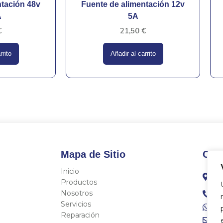
ntación 48v
Fuente de alimentación 12v
A
5A
€
21,50
€
rrito
Añadir al carrito
Mapa de Sitio
Con
Inicio
C/
Fo
Productos
Nosotros
96
Servicios
68
Reparación
in