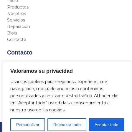
Inicio
Productos
Nosotros
Servicios
Reparación
Blog
Contacto
Contacto
C/ Miguel Hernández 12, 46717 - La Font d’En Carròs
(Valencia)
Valoramos su privacidad
962 833 821
Usamos cookies para mejorar su experiencia de
684 712 329
navegación, mostrarle anuncios o contenidos
info@aquasat.es
personalizados y analizar nuestro tráfico. Al hacer clic
en “Aceptar todo” usted da su consentimiento a
nuestro uso de las cookies.
Personalizar
Rechazar todo
Aceptar todo
© 2023
Aquasat