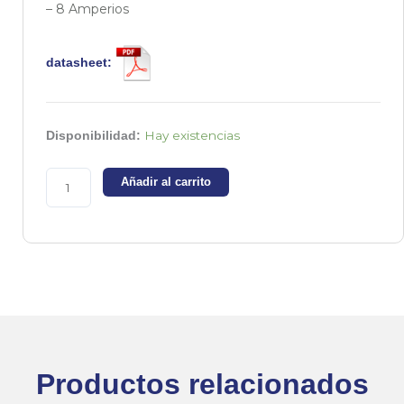
– 8 Amperios
datasheet:
KBU8J
Hay existencias
Disponibilidad:
Puente
de
Añadir al carrito
diodos
600v
8A
cantidad
Productos relacionados