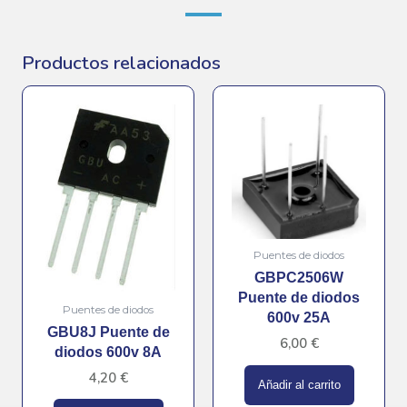
Productos relacionados
Puentes de diodos
GBPC2506W
Puente de diodos
Puentes de diodos
600v 25A
GBU8J Puente de
6,00
€
diodos 600v 8A
4,20
€
Añadir al carrito