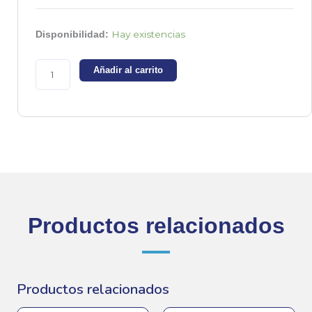
LM2674M-
Hay existencias
Disponibilidad:
ADJ
-
Añadir al carrito
Regulador
de
1.21v
a
37v
0.5A
cantidad
Productos relacionados
Productos relacionados