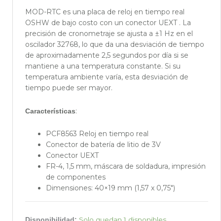
MOD-RTC es una placa de reloj en tiempo real
OSHW de bajo costo con un conector UEXT . La
precisión de cronometraje se ajusta a ±1 Hz en el
oscilador 32768, lo que da una desviación de tiempo
de aproximadamente 2,5 segundos por día si se
mantiene a una temperatura constante. Si su
temperatura ambiente varía, esta desviación de
tiempo puede ser mayor.
:
Características
PCF8563 Reloj en tiempo real
Conector de batería de litio de 3V
Conector UEXT
FR-4, 1,5 mm, máscara de soldadura, impresión
de componentes
Dimensiones: 40×19 mm (1,57 x 0,75″)
Módulo
Solo quedan 1 disponibles
Disponibilidad: