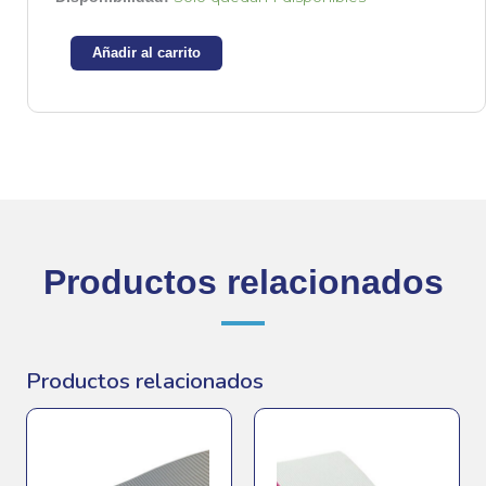
reloj
Olimex
Añadir al carrito
MOD-
RTC
cantidad
Productos relacionados
Productos relacionados