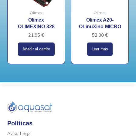
Olimex
Olimex
Olimex
Olimex A20-
OLIMEXINO-328
OLinuXino-MICRO
21,95
€
52,00
€
Añadir al carrito
Leer más
Políticas
Aviso Legal