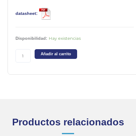
datasheet:
PS2501-
Hay existencias
Disponibilidad:
1-
A
Añadir al carrito
-
Optoacoplador
de
1
canal,
salida
transistor
cantidad
Productos relacionados