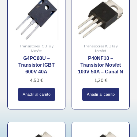
Transistores IGBTs y
Transistores IGBTs y
Mosfet
Mosfet
G4PC60U –
P40NF10 –
Transistor IGBT
Transistor Mosfet
600V 40A
100V 50A – Canal N
4,50
€
1,20
€
Añadir al carrito
Añadir al carrito