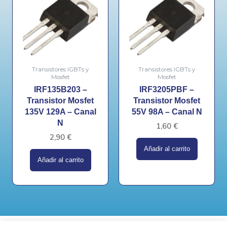
Transistores IGBTs y
Transistores IGBTs y
Mosfet
Mosfet
IRF135B203 –
IRF3205PBF –
Transistor Mosfet
Transistor Mosfet
135V 129A – Canal
55V 98A – Canal N
N
1,60
€
2,90
€
Añadir al carrito
Añadir al carrito