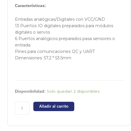
Características
:
Entradas analógicas/Digitales con VCC/GND
13 Puertos IO digitales preparados para módulos
digitales o servos
6 Puertos analógicos preparados pasa sensores o
entrada
Pines para comunicaciones I2C y UART
Dimensiones: 57.2 * 53.5mm
Sensor
Solo quedan 2 disponibles
Disponibilidad:
Shield
V3
Añadir al carrito
para
Arduino
cantidad