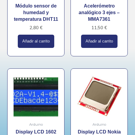
Módulo sensor de
Acelerómetro
humedad y
analógico 3 ejes –
temperatura DHT11
MMA7361
2,80
€
11,50
€
Añadir al carrito
Añadir al carrito
Arduino
Arduino
Display LCD 1602
Display LCD Nokia