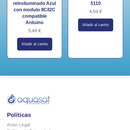
retroiluminado Azul
5110
con modulo IIC/I2C
4,50
€
compatible
Arduino
Añadir al carrito
5,40
€
Añadir al carrito
Políticas
Aviso Legal