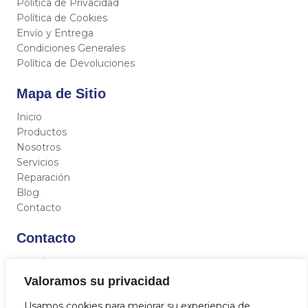
Política de Privacidad
Política de Cookies
Envío y Entrega
Condiciones Generales
Política de Devoluciones
Mapa de Sitio
Inicio
Productos
Nosotros
Servicios
Reparación
Blog
Contacto
Contacto
C/ Miguel Hernández 12, 46717 - La Font d’En Carròs
(Valencia)
Valoramos su privacidad
962 833 821
Usamos cookies para mejorar su experiencia de