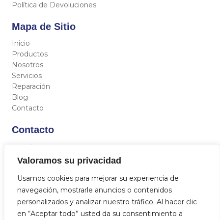
Política de Devoluciones
Mapa de Sitio
Inicio
Productos
Nosotros
Servicios
Reparación
Blog
Contacto
Contacto
C/ Miguel Hernández 12, 46717 - La Font d’En Carròs
(Valencia)
Valoramos su privacidad
962 833 821
Usamos cookies para mejorar su experiencia de
684 712 329
navegación, mostrarle anuncios o contenidos
info@aquasat.es
personalizados y analizar nuestro tráfico. Al hacer clic
en “Aceptar todo” usted da su consentimiento a