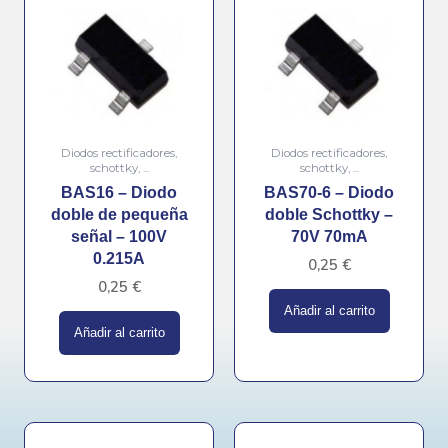
Diodos rectificadores,
Diodos rectificadores,
schottky, ...
schottky, ...
BAS16 – Diodo
BAS70-6 – Diodo
doble de pequeña
doble Schottky –
señal – 100V
70V 70mA
0.215A
0,25
€
0,25
€
Añadir al carrito
Añadir al carrito