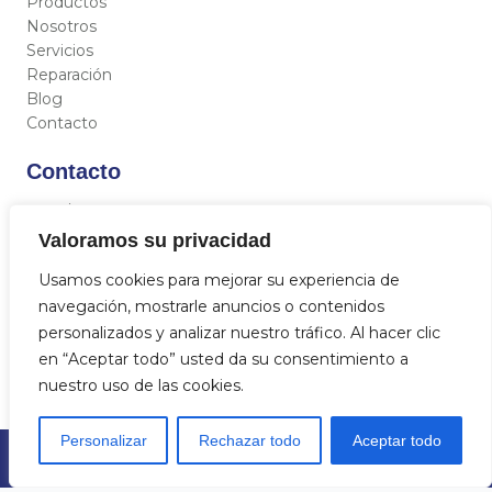
Productos
Nosotros
Servicios
Reparación
Blog
Contacto
Contacto
C/ Miguel Hernández 12, 46717 - La Font d’En Carròs
(Valencia)
Valoramos su privacidad
962 833 821
Usamos cookies para mejorar su experiencia de
684 712 329
navegación, mostrarle anuncios o contenidos
info@aquasat.es
personalizados y analizar nuestro tráfico. Al hacer clic
en “Aceptar todo” usted da su consentimiento a
nuestro uso de las cookies.
Personalizar
Rechazar todo
Aceptar todo
© 2023
Aquasat