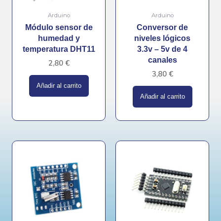
Arduino
Arduino
Módulo sensor de
Conversor de
humedad y
niveles lógicos
temperatura DHT11
3.3v – 5v de 4
canales
2,80
€
3,80
€
Añadir al carrito
Añadir al carrito