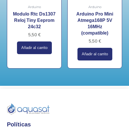
Arduino
Arduino
Modulo Rtc Ds1307
Arduino Pro Mini
Reloj Tiny Eeprom
Atmega168P 5V
24c32
16MHz
(compatible)
5,50
€
5,50
€
Añadir al carrito
Añadir al carrito
Políticas