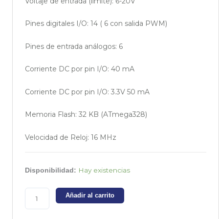
Voltaje de entrada (limite): 6-20V
Pines digitales I/O: 14 ( 6 con salida PWM)
Pines de entrada análogos: 6
Corriente DC por pin I/O: 40 mA
Corriente DC por pin I/O: 3.3V 50 mA
Memoria Flash: 32 KB (ATmega328)
Velocidad de Reloj: 16 MHz
Arduino
Hay existencias
Disponibilidad:
UNO
ATMEGA16U2
Añadir al carrito
rev3
(compatible)