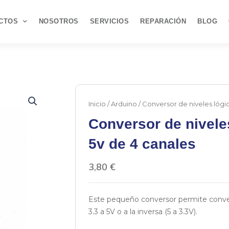
CTOS
NOSOTROS
SERVICIOS
REPARACIÓN
BLOG
Inicio
/
Arduino
/ Conversor de niveles lógic
Conversor de nivele
5v de 4 canales
3,80
€
Este pequeño conversor permite convert
3.3 a 5V o a la inversa (5 a 3.3V).