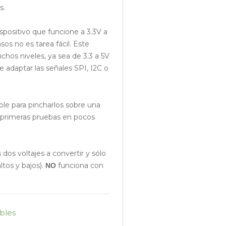
s.
spositivo que funcione a 3.3V a
os no es tarea fácil. Este
hos niveles, ya sea de 3.3 a 5V
te adaptar las señales SPI, I2C o
le para pincharlos sobre una
 primeras pruebas en pocos
 dos voltajes a convertir y sólo
ltos y bajos).
funciona con
NO
bles