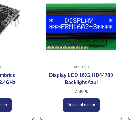
o
Arduino
ámbrico
Display LCD 16X2 HD44780
2.4GHz
Backlight Azul
2,80
€
rrito
Añadir al carrito