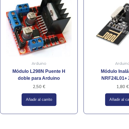
Arduino
Arduin
Módulo L298N Puente H
Módulo Inal
doble para Arduino
NRF24L01+ 
2,50
€
1,80
€
Añadir al carrito
Añadir al ca