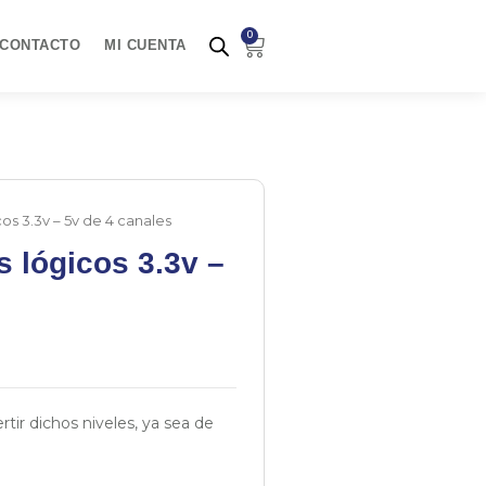
0
Carrito
CONTACTO
MI CUENTA
os 3.3v – 5v de 4 canales
s lógicos 3.3v –
ir dichos niveles, ya sea de