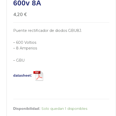
600v 8A
4,20
€
Puente rectificador de diodos GBU8J.
– 600 Voltios
– 8 Amperios
– GBU
datasheet:
GBU8J
Solo quedan 1 disponibles
Disponibilidad:
Puente