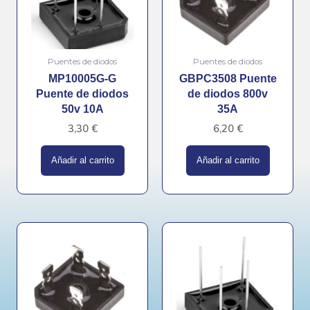
Puentes de diodos
Puentes de diodos
MP10005G-G
GBPC3508 Puente
Puente de diodos
de diodos 800v
50v 10A
35A
3,30
€
6,20
€
Añadir al carrito
Añadir al carrito