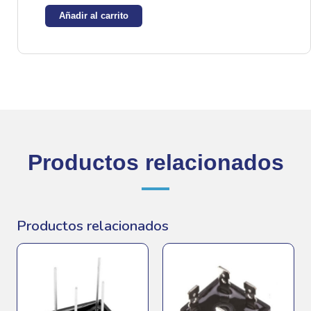
de
Añadir al carrito
diodos
600v
8A
cantidad
Productos relacionados
Productos relacionados