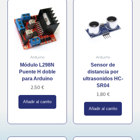
Arduino
Arduino
Módulo L298N
Sensor de
Puente H doble
distancia por
para Arduino
ultrasonidos HC-
SR04
2,50
€
1,80
€
Añadir al carrito
Añadir al carrito