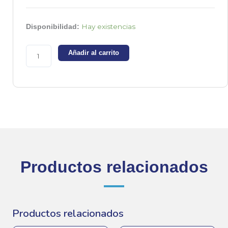
Módulo
Hay existencias
Disponibilidad:
sensor
de
Añadir al carrito
humedad
y
temperatura
DHT11
cantidad
Productos relacionados
Productos relacionados