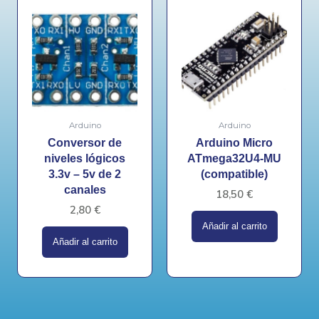
Arduino
Arduino
Conversor de
Arduino Micro
niveles lógicos
ATmega32U4-MU
3.3v – 5v de 2
(compatible)
canales
18,50
€
2,80
€
Añadir al carrito
Añadir al carrito